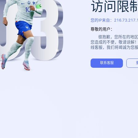
访问限
您的IP来自：
216.73.217.
尊敬的用户：
很抱歉，您所在的地
您造成的不便，敬请谅解！
线客服，我们将竭诚为您
联系客服