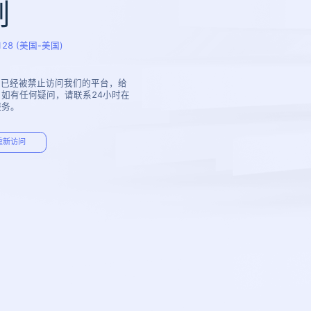
制
128
(美国-美国)
区已经被禁止访问我们的平台，给
如有任何疑问，请联系24小时在
服务。
重新访问